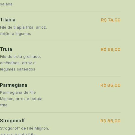
salada
Tilápia
R$ 74,00
Filé de tilápia frita, arroz,
feijão e legumes
Truta
R$ 89,00
Filé de truta grelhado,
amêndoas, arroz e
legumes salteados
Parmegiana
R$ 86,00
Parmegiana de Filé
Mignon, arroz e batata
frita
Strogonoff
R$ 86,00
Strogonoff de Filé Mignon,
arroz e batata frita