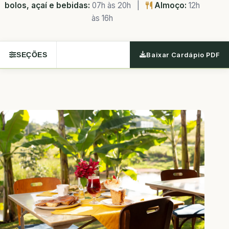
bolos, açaí e bebidas:
07h às 20h |
Almoço:
12h
às 16h
SEÇÕES
Baixar Cardápio PDF