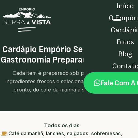
Início
O Empór
Cardápi
Fotos
Cardápio Empório Serra à Vista
Blog
Gastronomia Preparada na Hora
Contat
Cada item é preparado sob pedido, com
ingredientes frescos e selecionados. Sem pré-
Fale Com A
pronto, do café da manhã à sobremesa.
Todos os dias
Café da manhã, lanches, salgados, sobremesas,